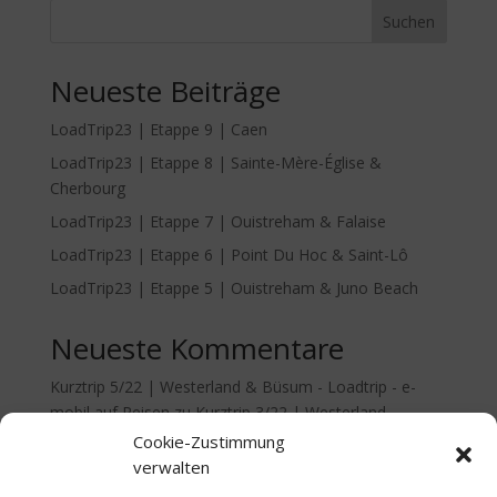
Suchen
Neueste Beiträge
LoadTrip23 | Etappe 9 | Caen
LoadTrip23 | Etappe 8 | Sainte-Mère-Église &
Cherbourg
LoadTrip23 | Etappe 7 | Ouistreham & Falaise
LoadTrip23 | Etappe 6 | Point Du Hoc & Saint-Lô
LoadTrip23 | Etappe 5 | Ouistreham & Juno Beach
Neueste Kommentare
Kurztrip 5/22 | Westerland & Büsum - Loadtrip - e-
mobil auf Reisen
zu
Kurztrip 3/22 | Westerland
Cookie-Zustimmung
verwalten