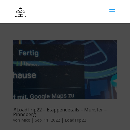
#LoadTrip22 – Etappendetails – Münster –
Pinneberg
von
Mike
|
Sep. 11, 2022
|
LoadTrip22