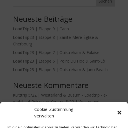
Suchen
Neueste Beiträge
LoadTrip23 | Etappe 9 | Caen
LoadTrip23 | Etappe 8 | Sainte-Mère-Église &
Cherbourg
LoadTrip23 | Etappe 7 | Ouistreham & Falaise
LoadTrip23 | Etappe 6 | Point Du Hoc & Saint-Lô
LoadTrip23 | Etappe 5 | Ouistreham & Juno Beach
Neueste Kommentare
Kurztrip 5/22 | Westerland & Büsum - Loadtrip - e-
mobil auf Reisen
zu
Kurztrip 3/22 | Westerland
Cookie-Zustimmung
verwalten
Um dir ein optimales Erlebnis zu bieten, verwenden wir Technologien