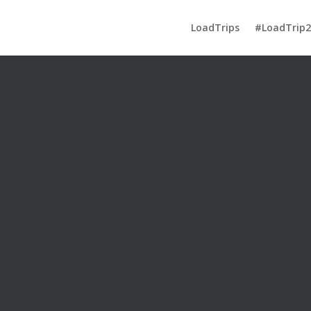
LoadTrips
#LoadTrip2
How to