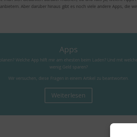
nbietern. Aber darüber hinaus gibt es noch viele andere Apps, die wirk
Apps
planen? Welche App hilft mir am ehesten beim Laden? Und mit welcher
wenig Geld sparen?
Wir versuchen, diese Fragen in einem Artikel zu beantworten.
Weiterlesen